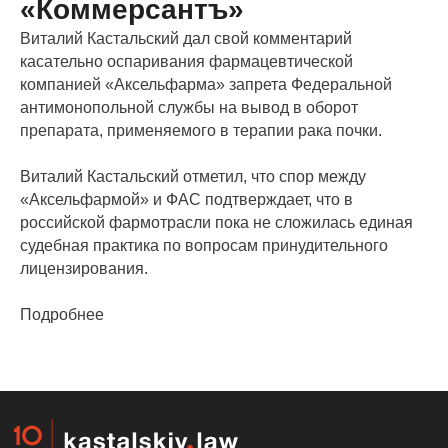
«Коммерсантъ»
д. 30А, корп.1, 5 этаж
Виталий Кастальский дал свой комментарий
+7 495 204 97 70
+7 985 766 42 56
касательно оспаривания фармацевтической
компанией «Аксельфарма» запрета Федеральной
Telegram-канал IP.PharmaFocus
антимонопольной службы на вывод в оборот
препарата, применяемого в терапии рака почки.
©
2026
ООО «Юридическая фирма Кастальский и партнеры»
Виталий Кастальский отметил, что спор между
Политика обработки персональных данных
«Аксельфармой» и ФАС подтверждает, что в
С субъектов персональных данных получены согласия на обработку
персональных данных, разрешенных субъектом персональных данных для
российской фармотрасли пока не сложилась единая
распространения. Установлено ограничение на использование третьими лицами
личных фотографий и иных персональных данных.
судебная практика по вопросам принудительного
лицензирования.
Подробнее